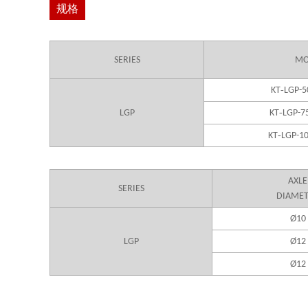
规格
SERIES
MO
-
KT
LGP-5
-
LGP
KT
LGP-7
-
KT
LGP-1
AXLE
SERIES
DIAME
Ø10
LGP
Ø12
Ø12