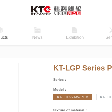
ucts
News
Exhibition
Ser
KT-LGP Series
Series：
Model：
KT-LGP-50-W-POM
KT-LG
texture of material：