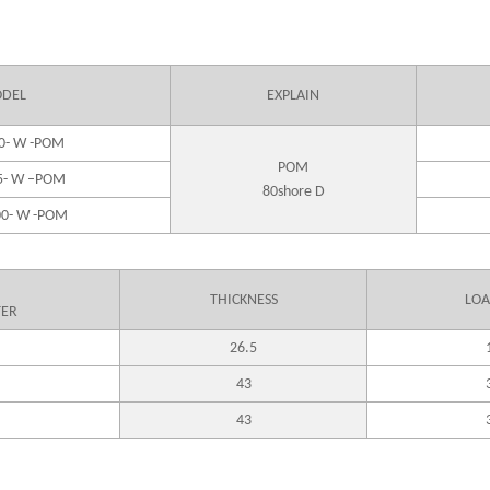
DEL
EXPLAIN
0- W -POM
POM
5- W –POM
80shore D
00- W -POM
THICKNESS
LOA
TER
26.5
43
43