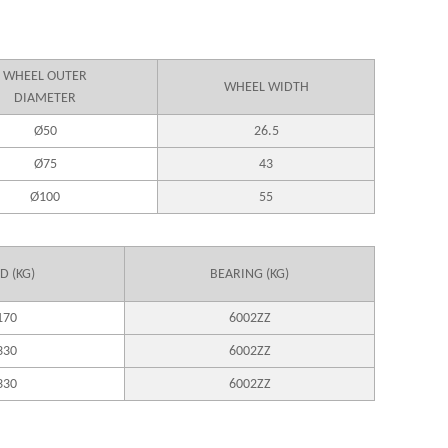
WHEEL OUTER
WHEEL WIDTH
DIAMETER
Ø50
26.5
Ø75
43
Ø100
55
D (KG)
BEARING (KG)
170
6002ZZ
330
6002ZZ
330
6002ZZ