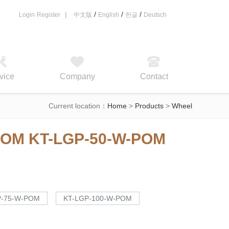
|
/
/
/
Login
Register
中文版
English
한글
Deutsch
vice
Company
Contact
Current location：
Home
>
Products
>
Wheel
 POM
KT-LGP-50-W-POM
P-75-W-POM
KT-LGP-100-W-POM