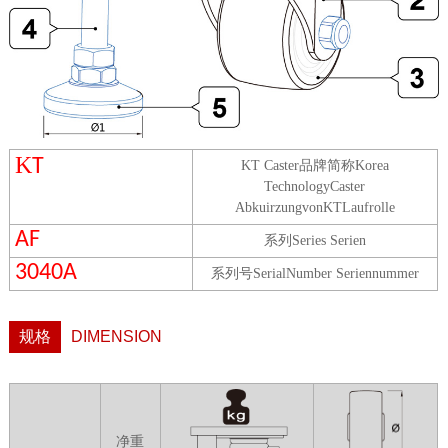
K
T
KT Caster
品牌简称
Korea
TechnologyCaster
AbkuirzungvonKTLaufrolle
AF
系列
Series Serien
3040A
系列号
SerialNumber Seriennummer
规格
DIMENSION
净重