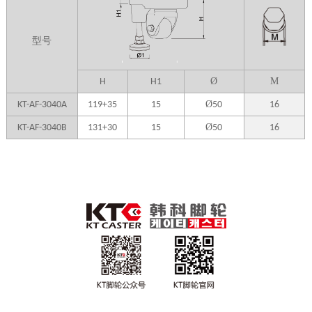
型号
Ø
M
H
H1
Ø
KT-AF-3040A
119+35
15
50
16
Ø
KT-AF-3040B
131+30
15
50
16