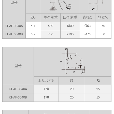
型号
K
G
单个
承重
四个
承重
直径
Ø
轮宽
W
Ø
KT-AF-3040A
5.1
600
1800
63
50
Ø
KT-AF-3040B
5.2
700
2100
75
50
型号
上盘尺寸
F
F1
F2
KT-AF-3040A
178
20
15
KT-AF-3040B
178
20
15