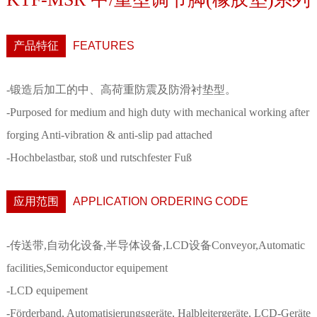
产品特征
FEATURES
-锻造后加工的中、高荷重防震及防滑衬垫型。
-Purposed for medium and high duty with mechanical working after
forging Anti-vibration & anti-slip pad attached
-Hochbelastbar, stoß und rutschfester Fuß
应用范围
APPLICATION ORDERING CODE
-传送带,自动化设备,半导体设备,LCD设备Conveyor,Automatic
facilities,Semiconductor equipement
-LCD equipement
-Förderband, Automatisierungsgeräte, Halbleitergeräte, LCD-Geräte