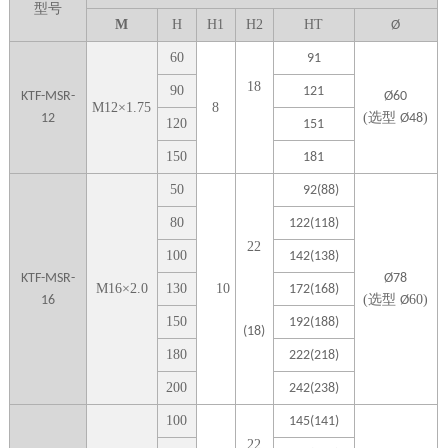
型号
M
H
H1
H
2
H
T
Ø
6
0
91
1
8
9
0
121
KTF-MSR-
Ø60
M
12
×
1.75
8
(
选型
)
12
Ø
48
1
20
151
1
50
181
5
0
92(88)
80
122(118)
22
100
142(138)
KTF-MSR-
Ø78
M
16
×
2.0
1
30
10
172(168)
(
选型
60)
16
Ø
1
50
192(188)
(18)
1
80
222(218)
2
00
242(238)
1
00
145(141)
22