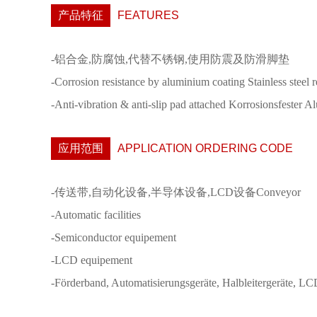
产品特征
FEATURES
-铝合金,防腐蚀,代替不锈钢,使用防震及防滑脚垫
-Corrosion resistance by aluminium coating Stainless steel 
-Anti-vibration & anti-slip pad attached Korrosionsfester 
应用范围
APPLICATION ORDERING CODE
-传送带,自动化设备,半导体设备,LCD设备Conveyor
-Automatic facilities
-Semiconductor equipement
-LCD equipement
-Förderband, Automatisierungsgeräte, Halbleitergeräte, L