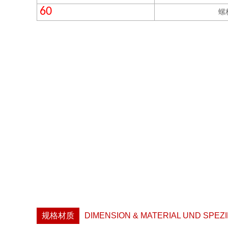
60
螺
规格材质
DIMENSION & MATERIAL UND SPEZI