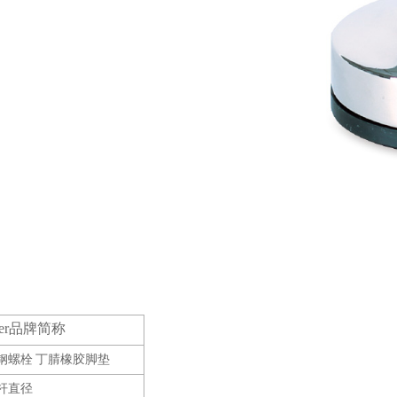
er
品牌简称
钢螺栓 丁腈橡胶脚垫
杆直径