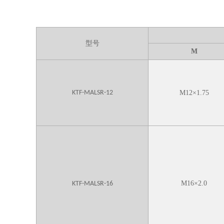
型号
M
KTF-MALSR-12
M
12
×
1.75
M
16
×
2.0
KTF-MALSR-16