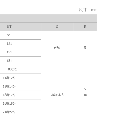
尺寸：mm
H
T
R
Ø
91
121
5
Ø60
151
181
88(96)
118(126)
138(146)
5
168(176)
Ø60 Ø78
10
188(196)
218(226)