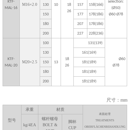
KTF-
selection:
M
16
×
2.0
130
10
18
157
158(166)
MAL-16
(Ø50)
26
150
177
178(186)
Ø60 Ø78
180
207
178(186)
200
227
228(236)
100
131(139)
130
161(169)
KTF-
18
Ø60
M
20
×
2.5
150
13
181(189)
MAL-20
26
Ø78
180
181(189)
200
181(189)
尺寸：mm
承重
材质
表面处理
螺杆螺母
型号
TREATMENTS
脚杯
kg/4EA
BOLT &
OBERFLÄCHENBEHANDLUNG
CUP