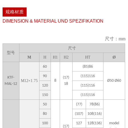
规格材质
DIMENSION & MATERIAL UND SPEZIFIKATION
尺寸：mm
尺寸
型号
M
H
H1
H
2
H
T
Ø
60
(85)86
90
(115)116
KTF-
(17)
M
12
×
1.75
8
Ø50
Ø
60
MAL-12
18
120
(115)116
150
(115)116
50
(77)
78(86)
80
(107)
108(116)
100
127
128(136)
model
(17)