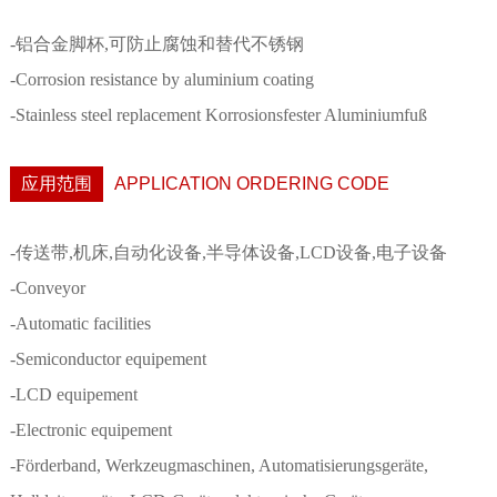
-铝合金脚杯,可防止腐蚀和替代不锈钢
-Corrosion resistance by aluminium coating
-Stainless steel replacement Korrosionsfester Aluminiumfuß
应用范围
APPLICATION ORDERING CODE
-传送带,机床,自动化设备,半导体设备,LCD设备,电子设备
-Conveyor
-Automatic facilities
-Semiconductor equipement
-LCD equipement
-Electronic equipement
-Förderband, Werkzeugmaschinen, Automatisierungsgeräte,